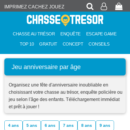
Recherche
Mon
Pan
IMPRIMEZ CACHEZ JOUEZ
compte
CHASSE AU TRÉSOR
ENQUÊTE
ESCAPE GAME
TOP 10
GRATUIT
CONCEPT
CONSEILS
Jeu anniversaire par âge
Organisez une fête d'anniversaire inoubliable en
choisissant votre chasse au trésor, enquête policière ou
jeu selon l'âge des enfants. Téléchargement immédiat
et prêt à jouer !
4 ans
5 ans
6 ans
7 ans
8 ans
9 ans