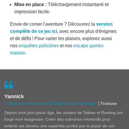
Mise en place :
Téléchargement instantané et
impression facile.
Envie de corser l'aventure ? Découvrez la
version
complète de ce jeu ici
, avec encore plus d'énigmes
et de défis ! Pour varier les plaisirs, explorez aussi
nos
enquêtes policières
et nos
escape games
maison
.
Yannick
|
Concepteur d'Aventures & Expert en Game Design
Toulouse
Depuis mon plus jeune âge, les univers de Tolkien et Rowling ont
forgé mon imaginaire. Créer des scénarios immersifs pour
enfants est devenu une expertise portée par le plaisir de voir