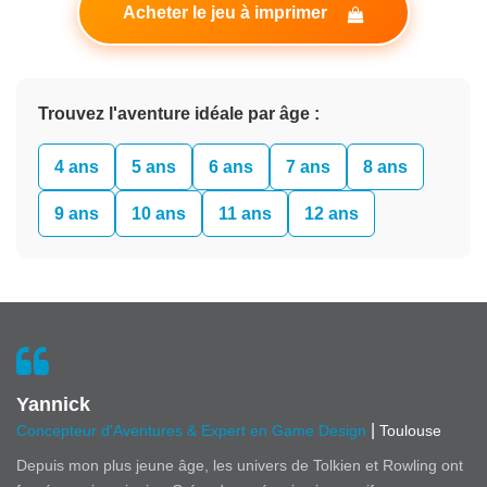
Acheter le jeu à imprimer
Trouvez l'aventure idéale par âge :
4 ans
5 ans
6 ans
7 ans
8 ans
9 ans
10 ans
11 ans
12 ans
Yannick
|
Concepteur d'Aventures & Expert en Game Design
Toulouse
Depuis mon plus jeune âge, les univers de Tolkien et Rowling ont