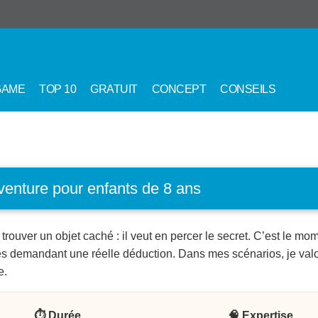
GAME
TOP 10
GRATUIT
CONCEPT
CONSEILS
venture pour enfants de 8 ans
rouver un objet caché : il veut en percer le secret. C’est le m
 demandant une réelle déduction. Dans mes scénarios, je valori
e.
⏱️ Durée
🧠 Expertise