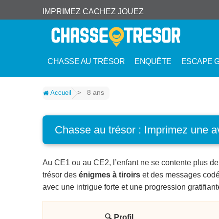
IMPRIMEZ CACHEZ JOUEZ
CHASSE AU TRÉSOR
ENQUÊTE
ESCAPE 
8 ans
Accueil
>
Chasse au trésor : Imprimez une a
Au CE1 ou au CE2, l’enfant ne se contente plus de t
trésor des
énigmes à tiroirs
et des messages codés
avec une intrigue forte et une progression gratifiant
🔍 Profil