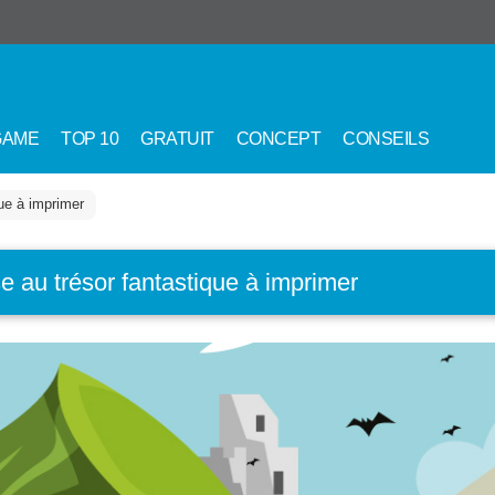
GAME
TOP 10
GRATUIT
CONCEPT
CONSEILS
ue à imprimer
e au trésor fantastique à imprimer