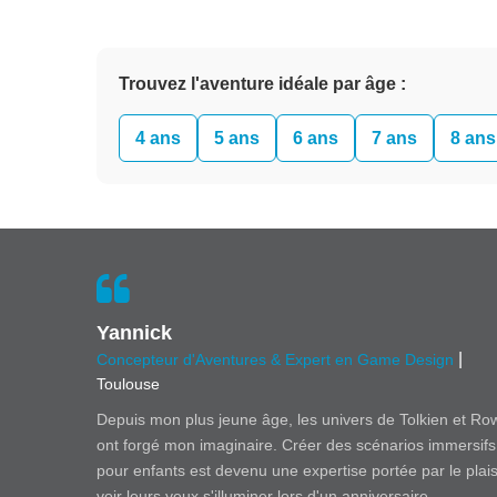
Trouvez l'aventure idéale par âge :
4 ans
5 ans
6 ans
7 ans
8 ans
Yannick
|
Concepteur d'Aventures & Expert en Game Design
Toulouse
Depuis mon plus jeune âge, les univers de Tolkien et Ro
ont forgé mon imaginaire. Créer des scénarios immersifs
pour enfants est devenu une expertise portée par le plais
voir leurs yeux s'illuminer lors d'un anniversaire.