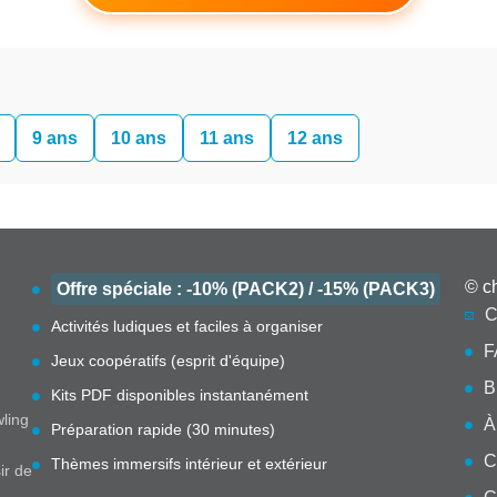
9 ans
10 ans
11 ans
12 ans
© c
Offre spéciale : -10% (PACK2) / -15% (PACK3)
C
Activités ludiques et faciles à organiser
F
Jeux coopératifs (esprit d'équipe)
B
Kits PDF disponibles instantanément
wling
À
Préparation rapide (30 minutes)
C
Thèmes immersifs intérieur et extérieur
ir de