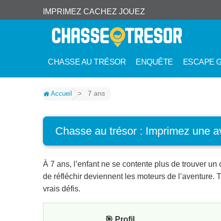
IMPRIMEZ CACHEZ JOUEZ
CHASSE AU TRÉSOR
ENQUÊTE
ESCAPE 
7 ans
Accueil
>
Chasse au trésor : Imprimez une a
À 7 ans, l’enfant ne se contente plus de trouver un o
de réfléchir deviennent les moteurs de l’aventure.
vrais défis.
🎯 Profil