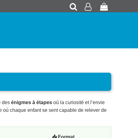
Recherche
Mon
Panier
compte
re des
énigmes à étapes
où la curiosité et l’envie
le où chaque enfant se sent capable de relever de
📥 Format