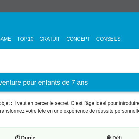
GAME
TOP 10
GRATUIT
CONCEPT
CONSEILS
venture pour enfants de 7 ans
bjet : il veut en percer le secret. C’est l’âge idéal pour introdui
 Transformez votre fête en une expérience de réussite personnel
⏱️ Durée
🧠 Défi