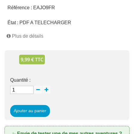
Référence :
EAJO9FR
État :
PDF A TELECHARGER
Plus de détails
9,99 € TTC
Quantité :
Ajouter au panier
Envie de tester une de mes autres aventures ?
✨