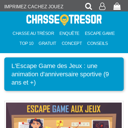
Recherche
Mon
Pan
IMPRIMEZ CACHEZ JOUEZ
compte
CHASSE AU TRÉSOR
ENQUÊTE
ESCAPE GAME
TOP 10
GRATUIT
CONCEPT
CONSEILS
L'Escape Game des Jeux : une
animation d'anniversaire sportive (9
ans et +)