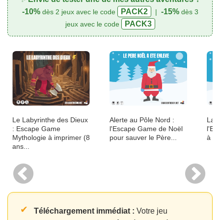
-10%
PACK2
-15%
dès 2 jeux avec le code
|
dès 3
PACK3
jeux avec le code
Le Labyrinthe des Dieux
Alerte au Pôle Nord :
La R
: Escape Game
l'Escape Game de Noël
l'E
Mythologie à imprimer (8
pour sauver le Père...
à im
ans...
✔
Téléchargement immédiat :
Votre jeu