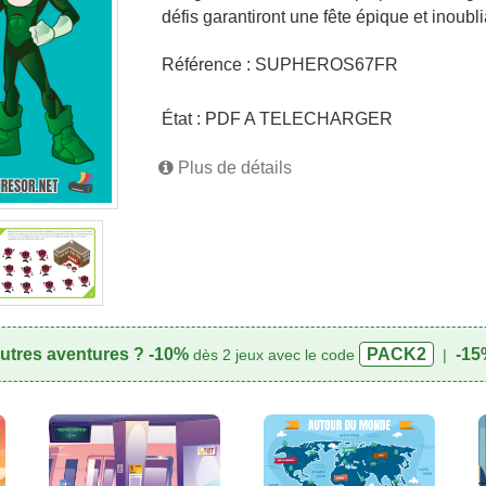
défis garantiront une fête épique et inoubli
Référence :
SUPHEROS67FR
État :
PDF A TELECHARGER
Plus de détails
utres aventures ?
-10%
PACK2
-15
dès 2 jeux avec le code
|