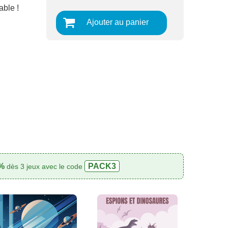
able !
Ajouter au panier
%
PACK3
dès 3 jeux avec le code
Opération
l'Escape
espions 