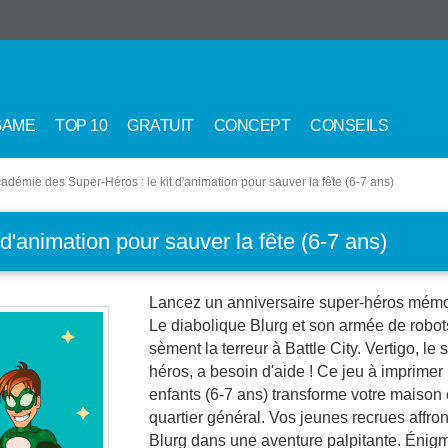
GAME
TOP 10
GRATUIT
CONCEPT
CONSEILS
adémie des Super-Héros : le kit d'animation pour sauver la fête (6-7 ans)
d'animation pour sauver la fête (6-7 ans)
Lancez un anniversaire super-héros mémo
Le diabolique Blurg et son armée de robot
sèment la terreur à Battle City. Vertigo, le 
héros, a besoin d'aide ! Ce jeu à imprimer
enfants (6-7 ans) transforme votre maison
quartier général. Vos jeunes recrues affron
Blurg dans une aventure palpitante. Énig