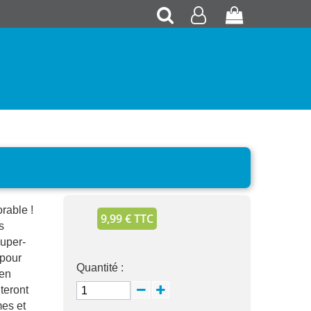
Recherche
Mon
Panier
compte
rable !
9,99 € TTC
s
super-
 pour
Quantité :
 en
teront
mes et