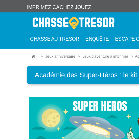
IMPRIMEZ CACHEZ JOUEZ
CHASSE AU TRÉSOR
ENQUÊTE
ESCAPE 
>
Jeux anniversaire
>
Jeux d'aventure à imprimer
>
Ac
Académie des Super-Héros : le kit 