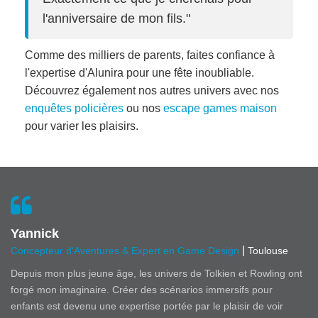
l'anniversaire de mon fils."
Comme des milliers de parents, faites confiance à
l'expertise d'Alunira pour une fête inoubliable.
Découvrez également nos autres univers avec nos
enquêtes policières
ou nos
escape games maison
pour varier les plaisirs.
Yannick
|
Concepteur d'Aventures & Expert en Game Design
Toulouse
Depuis mon plus jeune âge, les univers de Tolkien et Rowling ont
forgé mon imaginaire. Créer des scénarios immersifs pour
enfants est devenu une expertise portée par le plaisir de voir