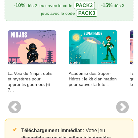
-10%
PACK2
-15%
dès 2 jeux avec le code
|
dès 3
PACK3
jeux avec le code
La Voie du Ninja : défis
Académie des Super-
Term
et mystères pour
Héros : le kit d'animation
gran
apprentis guerriers (6-
pour sauver la fête...
le m
7...
✔
Téléchargement immédiat :
Votre jeu