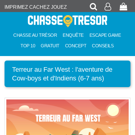
Recherche
Mon
Pan
IMPRIMEZ CACHEZ JOUEZ
compte
CHASSE AU TRÉSOR
ENQUÊTE
ESCAPE GAME
TOP 10
GRATUIT
CONCEPT
CONSEILS
Terreur au Far West : l'aventure de
Cow-boys et d'Indiens (6-7 ans)