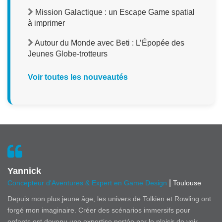
Mission Galactique : un Escape Game spatial
à imprimer
Autour du Monde avec Beti : L’Épopée des
Jeunes Globe-trotteurs
Voir toutes les nouveautés
Yannick
|
Concepteur d'Aventures & Expert en Game Design
Toulouse
Depuis mon plus jeune âge, les univers de Tolkien et Rowling ont
forgé mon imaginaire. Créer des scénarios immersifs pour
enfants est devenu une expertise portée par le plaisir de voir