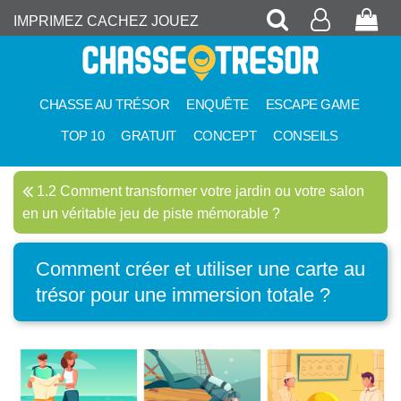
Recherche
Mon
Pan
IMPRIMEZ CACHEZ JOUEZ
compte
CHASSE AU TRÉSOR
ENQUÊTE
ESCAPE GAME
TOP 10
GRATUIT
CONCEPT
CONSEILS
1.2 Comment transformer votre jardin ou votre salon
en un véritable jeu de piste mémorable ?
Comment créer et utiliser une carte au
trésor pour une immersion totale ?