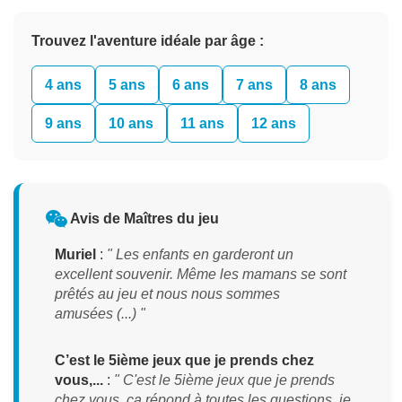
Trouvez l'aventure idéale par âge :
4 ans
5 ans
6 ans
7 ans
8 ans
9 ans
10 ans
11 ans
12 ans
Avis de Maîtres du jeu
Muriel
:
" Les enfants en garderont un
excellent souvenir. Même les mamans se sont
prêtés au jeu et nous nous sommes
amusées (...) "
C’est le 5ième jeux que je prends chez
vous,...
:
" C'est le 5ième jeux que je prends
chez vous, ça répond à toutes les questions, je