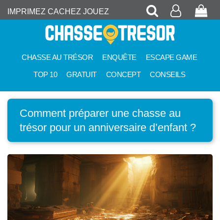
Recherche
Mon
Pan
IMPRIMEZ CACHEZ JOUEZ
compte
CHASSE AU TRÉSOR
ENQUÊTE
ESCAPE GAME
TOP 10
GRATUIT
CONCEPT
CONSEILS
Comment préparer une chasse au
trésor pour un anniversaire d’enfant ?