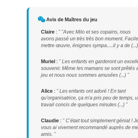
Avis de Maîtres du jeu
Claire
:
" "Avec Milo et ses copains, nous
avons passé un très très bon moment. Facile
mettre œuvre, énigmes sympa.....il y a de (...)
Muriel
:
" Les enfants en garderont un excell
souvenir. Même les mamans se sont prêtés 
jeu et nous nous sommes amusées (...) "
Alice
:
" Les enfants ont adoré ! En tant
qu'organisatrice, ça m'a pris peu de temps, 
travail concis de quelques minutes (...) "
Claudie
:
" C'était tout simplement génial ! J
vous ai vivement recommandé auprès de m
amis. "