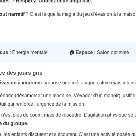
oides ?
Respirez. Oubliez cette angoisse.
out narratif
? C’est là que la magie du jeu d’évasion à la maison o
cus :
Énergie mentale
🏠 Espace :
Salon optimisé
ce des jours gris
’évasion à imprimer
propose une mécanique calme mais intense, 
énario (désamorcer une machine, s’évader d’un manoir) justifie p
tuit qui renforce l’urgence de la mission.
f n’est plus de courir, mais de
résoudre
. L’agitation physique se 
me du groupe
.
les enfants discutent et s’écoutent. C’est une activité posée qui