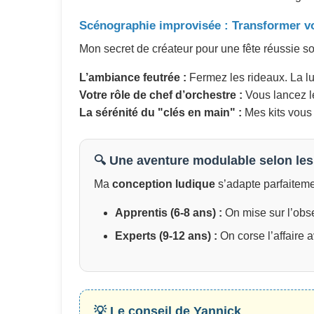
Scénographie improvisée : Transformer vo
Mon secret de créateur pour une fête réussie s
L’ambiance feutrée :
Fermez les rideaux. La lu
Votre rôle de chef d’orchestre :
Vous lancez le
La sérénité du "clés en main" :
Mes kits vous l
🔍 Une aventure modulable selon le
Ma
conception ludique
s’adapte parfaiteme
Apprentis (6-8 ans) :
On mise sur l’obse
Experts (9-12 ans) :
On corse l’affaire 
💡 Le conseil de Yannick