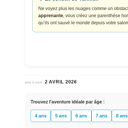
Ne voyez plus les nuages comme un obstacle
apprenante
, vous créez une parenthèse hors
qu’ils ont sauvé le monde depuis votre salon
2 AVRIL 2026
MISE À JOUR :
Trouvez l'aventure idéale par âge :
4 ans
5 ans
6 ans
7 ans
8 ans