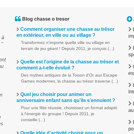
Blog chasse o tresor
Comment organiser une chasse au trésor
en extérieur, en ville ou au village ?
im
 à
Transformez n'importe quelle ville ou village en
 "
terrain de jeu géant ! Depuis 2011, je conçois (...)
sp
ent
Quelle est l’origine de la chasse au trésor et
au
O
comment a-t-elle évolué ?
es
Des mythes antiques de la Toison d'Or aux Escape
Games modernes, la chasse au trésor traverse (...)
L
In
Quel jeu choisir pour animer un
un
anniversaire enfant sans qu’ils s’ennuient ?
L
Pour une fête réussie, choisissez un format adapté
au
à l'énergie du groupe ! Depuis 2011, je
e
conseille (...)
L
es
po
Quelle idée d’activité choisir pour un