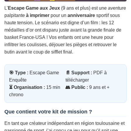
L’
Escape Game aux Jeux
(9 ans et plus) est une aventure
palpitante
à imprimer
pour un
anniversaire
sportif sous
haute tension. Le scénario est digne d’un film : les 12
médailles d’or ont disparu juste avant la grande finale de
basket France-USA ! Vos enfants ont une heure pour
infiltrer les coulisses, déjouer les pièges et retrouver le
butin avant le coup de sifflet final.
🎯 Type :
Escape Game
📄 Support :
PDF à
Enquête
télécharger
⏳ Organisation :
15 min
👥 Public :
9 ans et +
chrono
Que contient votre kit de mission ?
En tant que créateur indépendant en région toulousaine et
passionné de sport, j’ai conçu ce jeu pour qu’il soit une