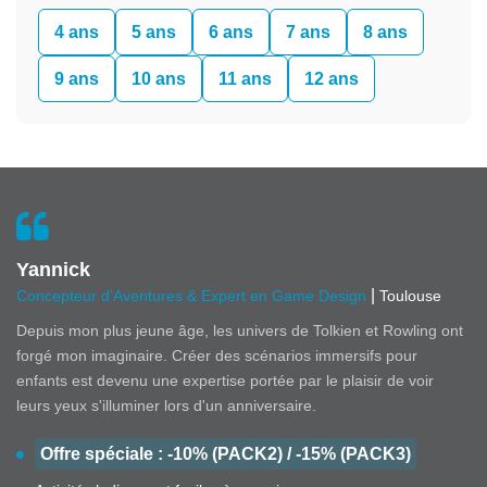
4 ans
5 ans
6 ans
7 ans
8 ans
9 ans
10 ans
11 ans
12 ans
Yannick
|
Concepteur d'Aventures & Expert en Game Design
Toulouse
Depuis mon plus jeune âge, les univers de Tolkien et Rowling ont
forgé mon imaginaire. Créer des scénarios immersifs pour
enfants est devenu une expertise portée par le plaisir de voir
leurs yeux s'illuminer lors d'un anniversaire.
Offre spéciale : -10% (PACK2) / -15% (PACK3)