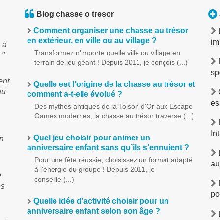
Blog chasse o tresor
Comment organiser une chasse au trésor
en extérieur, en ville ou au village ?
im
 à
Transformez n'importe quelle ville ou village en
 "
terrain de jeu géant ! Depuis 2011, je conçois (...)
sp
ent
Quelle est l’origine de la chasse au trésor et
au
O
comment a-t-elle évolué ?
es
Des mythes antiques de la Toison d'Or aux Escape
Games modernes, la chasse au trésor traverse (...)
L
In
Quel jeu choisir pour animer un
un
anniversaire enfant sans qu’ils s’ennuient ?
L
Pour une fête réussie, choisissez un format adapté
au
à l'énergie du groupe ! Depuis 2011, je
e
conseille (...)
L
es
po
Quelle idée d’activité choisir pour un
anniversaire enfant selon son âge ?
L