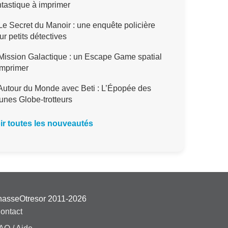
ntastique à imprimer
e Secret du Manoir : une enquête policière
ur petits détectives
ission Galactique : un Escape Game spatial
imprimer
utour du Monde avec Beti : L’Épopée des
unes Globe-trotteurs
ir toutes les nouveautés
hasseOtresor 2011-2026
ontact