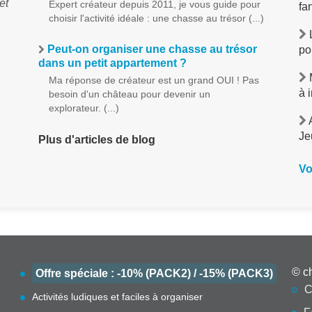
et
Expert créateur depuis 2011, je vous guide pour
fa
choisir l'activité idéale : une chasse au trésor (...)
L
Peut-on organiser une chasse au trésor
po
dans un petit appartement ?
M
Ma réponse de créateur est un grand OUI ! Pas
à 
besoin d'un château pour devenir un
explorateur. (...)
A
Je
Plus d'articles de blog
Vo
© c
Offre spéciale : -10% (PACK2) / -15% (PACK3)
C
Activités ludiques et faciles à organiser