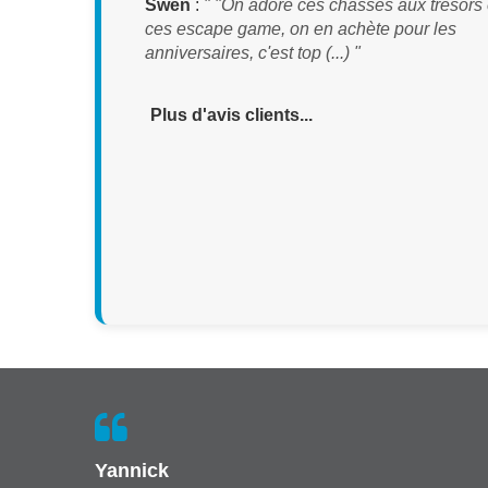
Swen
:
" "On adore ces chasses aux trésors 
ces escape game, on en achète pour les
anniversaires, c'est top (...) "
Plus d'avis clients...
Yannick