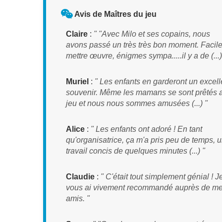
Avis de Maîtres du jeu
Claire
:
" "Avec Milo et ses copains, nous
avons passé un très très bon moment. Facile
mettre œuvre, énigmes sympa.....il y a de (...)
Muriel
:
" Les enfants en garderont un excell
souvenir. Même les mamans se sont prêtés 
jeu et nous nous sommes amusées (...) "
Alice
:
" Les enfants ont adoré ! En tant
qu'organisatrice, ça m'a pris peu de temps, 
travail concis de quelques minutes (...) "
Claudie
:
" C'était tout simplement génial ! J
vous ai vivement recommandé auprès de m
amis. "