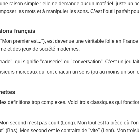
une raison simple : elle ne demande aucun matériel, juste un pe
composer les mots et à manipuler les sons. C’est l’outil parfait 
alons français
"Mon premier est..."), est devenue une véritable folie en France
 mime et des jeux de société modernes.
rrado"
, qui signifie "causerie" ou "conversation". C’est un jeu fai
sieurs morceaux qui ont chacun un sens (ou au moins un son cla
hettes
 les définitions trop complexes. Voici trois classiques qui foncti
Mon second n’est pas court (Long). Mon tout est la pièce où l’on
t" (Bas). Mon second est le contraire de "vite" (Lent). Mon trois