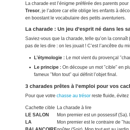
La charade est l’énigme préférée des parents pour 
Tresor
, je l’adore car elle oblige les enfants à dé
en boostant le vocabulaire des petits aventuriers.
La charade : Un jeu d’esprit né dans les s
Saviez-vous que la charade, telle qu’on la connaît (
pas de les dire : on les jouait ! C’est l’ancêtre du
L’étymologie :
Le mot vient du provençal
"cha
Le principe :
On découpe un mot "cible" en plu
fameux "Mon tout" qui définit l’objet final.
3 charades prêtes à l’emploi pour vos cac
Pour que votre
chasse au trésor
reste fluide, évitez
Cachette cible
La charade à lire
LE SALON
Mon premier est un possessif (Sa). 
LA
Mon premier est le contraire de "hau
BALANÇOIRE
goûter (Soir). Mon tout est au jardin.