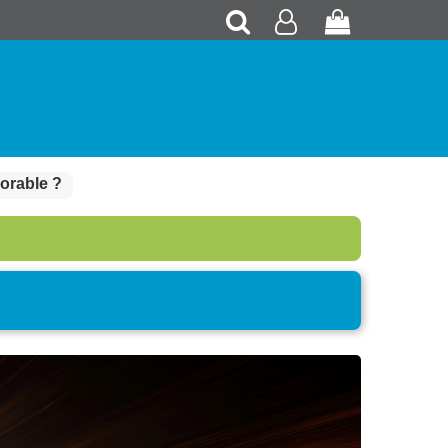
Recherche
Mon
Panier
compte
orable ?