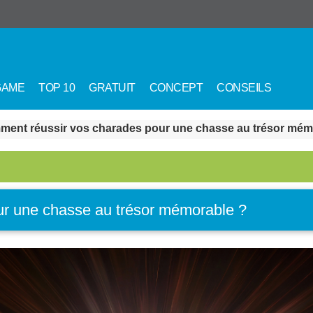
GAME
TOP 10
GRATUIT
CONCEPT
CONSEILS
ent réussir vos charades pour une chasse au trésor mém
r une chasse au trésor mémorable ?