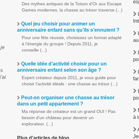
es
Des mythes antiques de la Toison d'Or aux Escape
Games modernes, la chasse au trésor traverse (...)
L
In
Quel jeu choisir pour animer un
anniversaire enfant sans qu’ils s’ennuient ?
L
Pour une fête réussie, choisissez un format adapté
au
à l'énergie du groupe ! Depuis 2011, je
 je
conseille (...)
L
po
Quelle idée d’activité choisir pour un
anniversaire enfant selon son âge ?
és
L
'ai
Expert créateur depuis 2011, je vous guide pour
fa
choisir l'activité idéale : une chasse au trésor (...)
L
Peut-on organiser une chasse au trésor
po
dans un petit appartement ?
M
Ma réponse de créateur est un grand OUI ! Pas
à 
besoin d'un château pour devenir un
explorateur. (...)
A
Je
Plus d'articles de blog