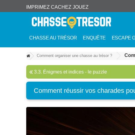
IMPRIMEZ CACHEZ JOUEZ
CHASSE AU TRÉSOR
ENQUÊTE
ESCAPE 
Comm
Comment organiser une chasse au trésor ?
3.3. Énigmes et indices - le puzzle
Comment réussir vos charades pou