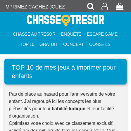
Recherche
Mon
Pan
IMPRIMEZ CACHEZ JOUEZ
compte
CHASSE AU TRÉSOR
ENQUÊTE
ESCAPE GAME
TOP 10
GRATUIT
CONCEPT
CONSEILS
TOP 10 de mes jeux à imprimer pour
enfants
Pas de place au hasard pour l'anniversaire de votre
enfant. J'ai regroupé ici les concepts les plus
plébiscités pour leur
fiabilité ludique
et leur facilité
d'organisation.
Optimisez votre choix avec ce classement exclusif,
validé par des milliers de familles depuis 2011. Que