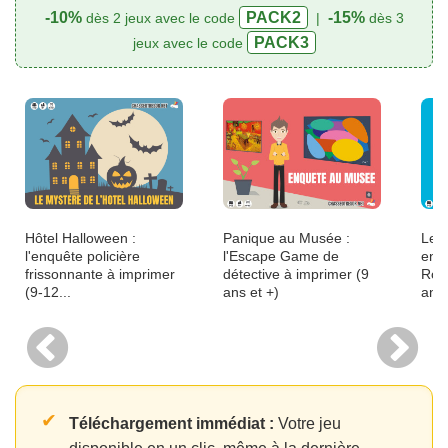
-10%
PACK2
-15%
dès 2 jeux avec le code
|
dès 3
PACK3
jeux avec le code
Hôtel Halloween :
Panique au Musée :
Le S
l'enquête policière
l'Escape Game de
enqu
frissonnante à imprimer
détective à imprimer (9
Ron
(9-12...
ans et +)
ans
✔
Téléchargement immédiat :
Votre jeu