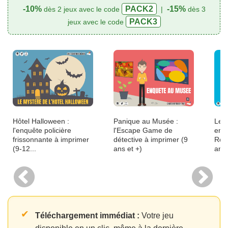
-10%
PACK2
-15%
dès 2 jeux avec le code
|
dès 3
PACK3
jeux avec le code
Hôtel Halloween :
Panique au Musée :
Le S
l'enquête policière
l'Escape Game de
enqu
frissonnante à imprimer
détective à imprimer (9
Ron
(9-12...
ans et +)
ans
✔
Téléchargement immédiat :
Votre jeu