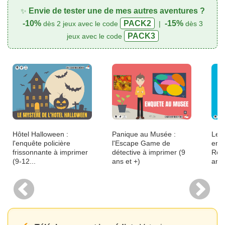
Envie de tester une de mes autres aventures ?
✨
-10%
PACK2
-15%
dès 2 jeux avec le code
|
dès 3
PACK3
jeux avec le code
Hôtel Halloween :
Panique au Musée :
Le S
l'enquête policière
l'Escape Game de
enqu
frissonnante à imprimer
détective à imprimer (9
Ron
(9-12...
ans et +)
ans