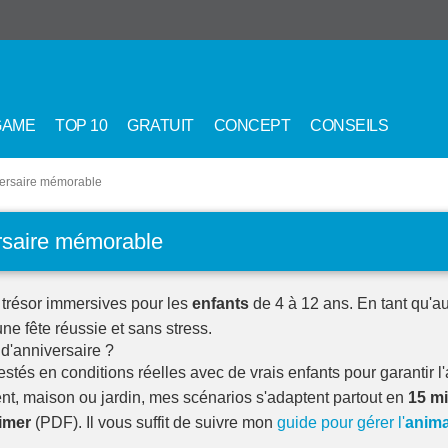
GAME
TOP 10
GRATUIT
CONCEPT
CONSEILS
versaire mémorable
rsaire mémorable
trésor immersives pour les
enfants
de 4 à 12 ans. En tant qu'au
une fête réussie et sans stress.
d'anniversaire ?
stés en conditions réelles avec de vrais enfants pour garantir 
, maison ou jardin, mes scénarios s'adaptent partout en
15 m
imer
(PDF). Il vous suffit de suivre mon
guide pour gérer l'
anima