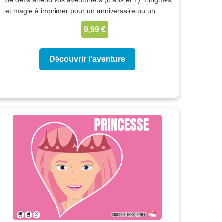
de défis attend vos aventuriers (8 ans et +). Énigmes
et magie à imprimer pour un anniversaire ou un...
9,99 €
Découvrir l'aventure