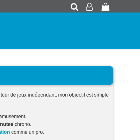
Recherche
Mon
Panier
compte
teur de jeux indépendant, mon objectif est simple
l'amusement.
inutes
chrono.
tion
comme un pro.