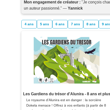
Mon engagement de créateur :
"Je conçois chaq
un auteur passionné."
—
Yannick
4 ans
5 ans
6 ans
7 ans
8 ans
9 an
Les Gardiens du trésor d'Alunira - 8 ans et plu
Le royaume d'Alunira est en danger : la sorcière
Dokela menace ! Offrez à vos enfants (à partir de 8