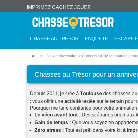
IMPRIMEZ CACHEZ JOUEZ
CHASSE AU TRÉSOR
ENQUÊTE
ESCAPE 
>
Jeux anniversaire
> Chasses au Trésor pour un anni
Chasses au Trésor pour un annive
Depuis 2011, je crée à
Toulouse
des chasses au 
: vous offrir une
activité
testée sur le terrain pour 
Pourquoi me faire confiance pour votre animation 
Le vécu avant tout :
Des scénarios originaux te
Gain de temps :
Que vous soyez en appartement
Zéro stress :
Tout est prêt dans votre kit
à impr