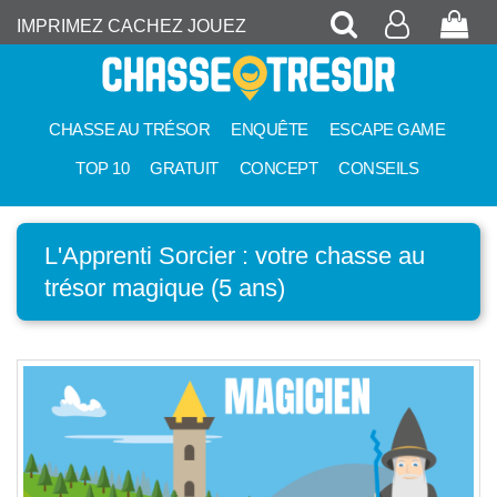
Recherche
Mon
Pan
IMPRIMEZ CACHEZ JOUEZ
compte
CHASSE AU TRÉSOR
ENQUÊTE
ESCAPE GAME
TOP 10
GRATUIT
CONCEPT
CONSEILS
L'Apprenti Sorcier : votre chasse au
trésor magique (5 ans)