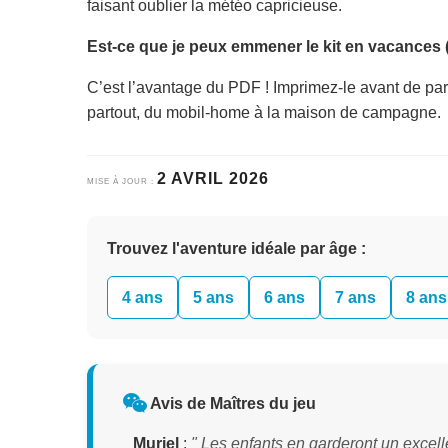
faisant oublier la météo capricieuse.
Est-ce que je peux emmener le kit en vacances 
C’est l’avantage du PDF ! Imprimez-le avant de part
partout, du mobil-home à la maison de campagne.
2 AVRIL 2026
MISE À JOUR :
Trouvez l'aventure idéale par âge :
4 ans
5 ans
6 ans
7 ans
8 ans
Avis de Maîtres du jeu
Muriel
:
" Les enfants en garderont un excell