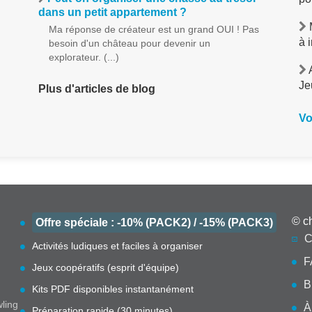
dans un petit appartement ?
M
Ma réponse de créateur est un grand OUI ! Pas
à 
besoin d'un château pour devenir un
explorateur. (...)
A
Je
Plus d'articles de blog
Vo
© c
Offre spéciale : -10% (PACK2) / -15% (PACK3)
C
Activités ludiques et faciles à organiser
F
Jeux coopératifs (esprit d'équipe)
B
Kits PDF disponibles instantanément
wling
À
Préparation rapide (30 minutes)