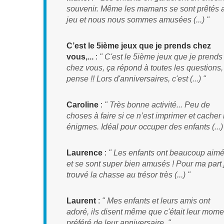
souvenir. Même les mamans se sont prêtés 
jeu et nous nous sommes amusées (...) "
C’est le 5ième jeux que je prends chez
vous,...
:
" C'est le 5ième jeux que je prends
chez vous, ça répond à toutes les questions,
pense !! Lors d'anniversaires, c'est (...) "
Caroline
:
" Très bonne activité... Peu de
choses à faire si ce n’est imprimer et cacher 
énigmes. Idéal pour occuper des enfants (...)
Laurence
:
" Les enfants ont beaucoup aim
et se sont super bien amusés ! Pour ma part j
trouvé la chasse au trésor très (...) "
Laurent
:
" Mes enfants et leurs amis ont
adoré, ils disent même que c'était leur mome
préféré de leur anniversaire. "