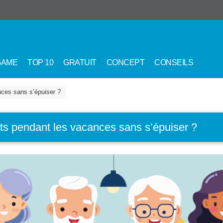
GAME
TOP 10
GRATUIT
CONCEPT
CONSEILS
ces sans s’épuiser ?
s pendant les vacances sans s’épuiser ?