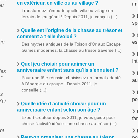
en extérieur, en ville ou au village ?
im
au
Transformez n'importe quelle ville ou village en
terrain de jeu géant ! Depuis 2011, je conçois (...)
sp
Quelle est l’origine de la chasse au trésor et
O
comment a-t-elle évolué ?
 je
es
Des mythes antiques de la Toison d'Or aux Escape
Games modernes, la chasse au trésor traverse (...)
L
In
Quel jeu choisir pour animer un
anniversaire enfant sans qu’ils s’ennuient ?
les
L
Pour une fête réussie, choisissez un format adapté
 "
au
à l'énergie du groupe ! Depuis 2011, je
conseille (...)
L
és
po
'ai
Quelle idée d’activité choisir pour un
anniversaire enfant selon son âge ?
L
Expert créateur depuis 2011, je vous guide pour
fa
choisir l'activité idéale : une chasse au trésor (...)
nt
L
Peut-on organiser une chasse au trésor
po