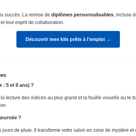
 du succès. La remise de
diplômes personnalisables
, incluse d
t leur esprit de collaboration.
Découvrir mes kits prêts à l’emploi →
ues
 : 5 et 9 ans) ?
a lecture des indices au plus grand et la fouille visuelle ou le t
ion.
 journée ?
 jours de pluie. Il transforme votre salon en zone de mystère et