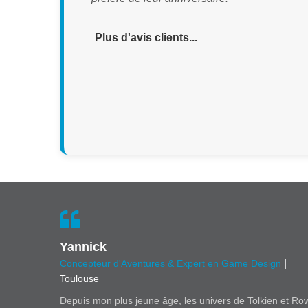
Plus d'avis clients...
Yannick
|
Concepteur d'Aventures & Expert en Game Design
Toulouse
Depuis mon plus jeune âge, les univers de Tolkien et Ro