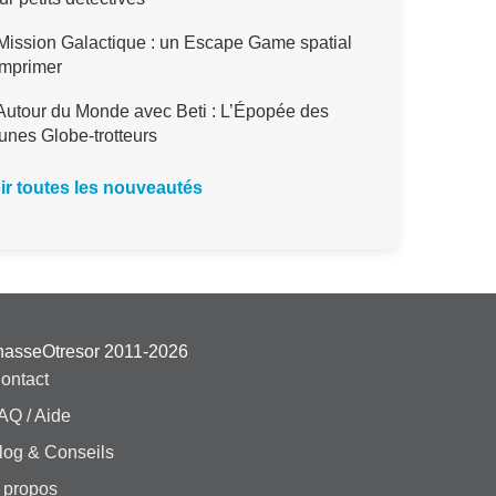
ission Galactique : un Escape Game spatial
imprimer
utour du Monde avec Beti : L’Épopée des
unes Globe-trotteurs
ir toutes les nouveautés
hasseOtresor 2011-2026
ontact
AQ / Aide
log & Conseils
 propos