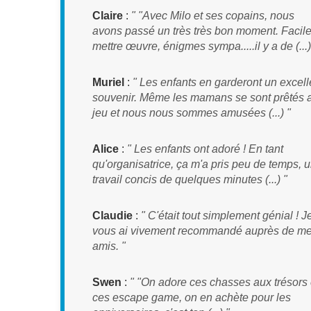
Claire
:
" "Avec Milo et ses copains, nous
avons passé un très très bon moment. Facile
mettre œuvre, énigmes sympa.....il y a de (...)
Muriel
:
" Les enfants en garderont un excell
souvenir. Même les mamans se sont prêtés 
jeu et nous nous sommes amusées (...) "
Alice
:
" Les enfants ont adoré ! En tant
qu'organisatrice, ça m'a pris peu de temps, 
travail concis de quelques minutes (...) "
Claudie
:
" C'était tout simplement génial ! J
vous ai vivement recommandé auprès de m
amis. "
Swen
:
" "On adore ces chasses aux trésors 
ces escape game, on en achète pour les