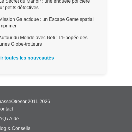
e Secret du Manoir : une enquête policière
ur petits détectives
ission Galactique : un Escape Game spatial
imprimer
utour du Monde avec Beti : L’Épopée des
unes Globe-trotteurs
ir toutes les nouveautés
hasseOtresor 2011-2026
ontact
AQ / Aide
log & Conseils