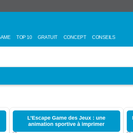
GAME
TOP 10
GRATUIT
CONCEPT
CONSEILS
L’Escape Game des Jeux : une
animation sportive à imprimer