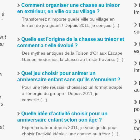
Comment organiser une chasse au trésor
en extérieur, en ville ou au village ?
im
 à
Transformez n'importe quelle ville ou village en
 "
terrain de jeu géant ! Depuis 2011, je conçois (...)
sp
ent
Quelle est l’origine de la chasse au trésor et
au
O
comment a-t-elle évolué ?
es
Des mythes antiques de la Toison d'Or aux Escape
Games modernes, la chasse au trésor traverse (...)
L
In
Quel jeu choisir pour animer un
un
anniversaire enfant sans qu’ils s’ennuient ?
L
Pour une fête réussie, choisissez un format adapté
au
à l'énergie du groupe ! Depuis 2011, je
e
conseille (...)
L
es
po
Quelle idée d’activité choisir pour un
anniversaire enfant selon son âge ?
L
et
Expert créateur depuis 2011, je vous guide pour
fa
choisir l'activité idéale : une chasse au trésor (...)