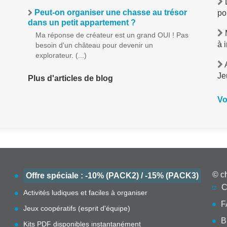
L
Peut-on organiser une chasse au trésor
po
dans un petit appartement ?
M
Ma réponse de créateur est un grand OUI ! Pas
à 
besoin d'un château pour devenir un
explorateur. (...)
A
Je
Plus d'articles de blog
Vo
© c
Offre spéciale : -10% (PACK2) / -15% (PACK3)
C
Activités ludiques et faciles à organiser
F
Jeux coopératifs (esprit d'équipe)
B
Kits PDF disponibles instantanément