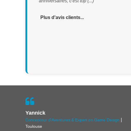
anniversaires, c'est top (...) "
Plus d'avis clients...
Yannick
|
Concepteur d'Aventures & Expert en Game Design
Toulouse