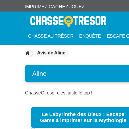
IMPRIMEZ CACHEZ JOUEZ
CHASSE AU TRÉSOR
ENQUÊTE
ESCAPE 
Avis de Aline
Aline
ChasseOtresor c’est juste le top !
Le Labyrinthe des Dieux : Escape
Game à imprimer sur la Mythologie