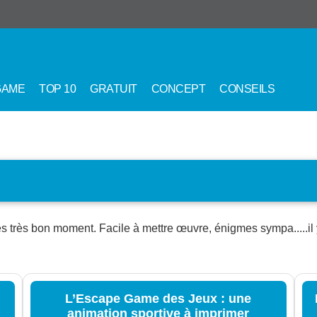
GAME
TOP 10
GRATUIT
CONCEPT
CONSEILS
 très bon moment. Facile à mettre œuvre, énigmes sympa.....il y
L’Escape Game des Jeux : une
animation sportive à imprimer