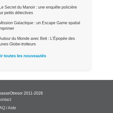
e Secret du Manoir : une enquête policière
ur petits détectives
ission Galactique : un Escape Game spatial
imprimer
utour du Monde avec Beti : L’Épopée des
unes Globe-trotteurs
ir toutes les nouveautés
hasseOtresor 2011-2026
ontact
AQ / Aide