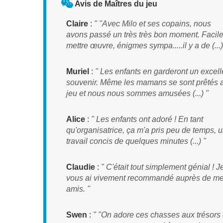
Avis de Maîtres du jeu
Claire
:
" "Avec Milo et ses copains, nous
avons passé un très très bon moment. Facile
mettre œuvre, énigmes sympa.....il y a de (...)
Muriel
:
" Les enfants en garderont un excell
souvenir. Même les mamans se sont prêtés 
jeu et nous nous sommes amusées (...) "
Alice
:
" Les enfants ont adoré ! En tant
qu'organisatrice, ça m'a pris peu de temps, 
travail concis de quelques minutes (...) "
Claudie
:
" C'était tout simplement génial ! J
vous ai vivement recommandé auprès de m
amis. "
Swen
:
" "On adore ces chasses aux trésors 