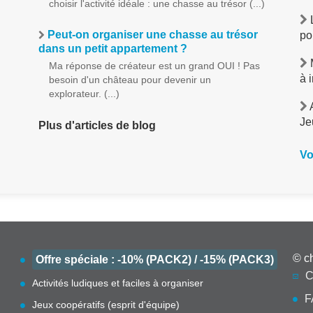
choisir l'activité idéale : une chasse au trésor (...)
L
Peut-on organiser une chasse au trésor
po
dans un petit appartement ?
M
Ma réponse de créateur est un grand OUI ! Pas
à 
besoin d'un château pour devenir un
explorateur. (...)
A
Je
Plus d'articles de blog
Vo
© c
Offre spéciale : -10% (PACK2) / -15% (PACK3)
C
Activités ludiques et faciles à organiser
F
Jeux coopératifs (esprit d'équipe)