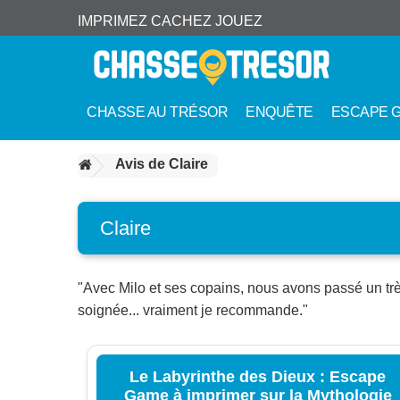
IMPRIMEZ CACHEZ JOUEZ
CHASSE AU TRÉSOR
ENQUÊTE
ESCAPE 
Avis de Claire
Claire
"Avec Milo et ses copains, nous avons passé un très
soignée... vraiment je recommande."
Le Labyrinthe des Dieux : Escape
Game à imprimer sur la Mythologie