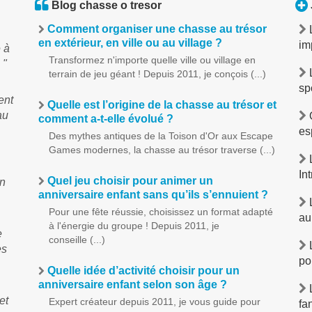
Blog chasse o tresor
Comment organiser une chasse au trésor
en extérieur, en ville ou au village ?
im
 à
Transformez n'importe quelle ville ou village en
 "
terrain de jeu géant ! Depuis 2011, je conçois (...)
sp
ent
Quelle est l’origine de la chasse au trésor et
au
O
comment a-t-elle évolué ?
es
Des mythes antiques de la Toison d'Or aux Escape
Games modernes, la chasse au trésor traverse (...)
L
In
Quel jeu choisir pour animer un
un
anniversaire enfant sans qu’ils s’ennuient ?
L
Pour une fête réussie, choisissez un format adapté
au
à l'énergie du groupe ! Depuis 2011, je
e
conseille (...)
L
es
po
Quelle idée d’activité choisir pour un
anniversaire enfant selon son âge ?
L
et
Expert créateur depuis 2011, je vous guide pour
fa