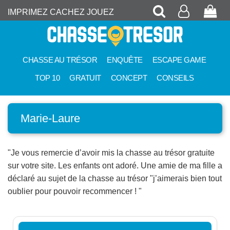
Recherche
Mon
Pan
IMPRIMEZ CACHEZ JOUEZ
compte
CHASSE AU TRÉSOR
ENQUÊTE
ESCAPE GAME
TOP 10
GRATUIT
CONCEPT
CONSEILS
Marie-Laure
"Je vous remercie d’avoir mis la chasse au trésor gratuite
sur votre site. Les enfants ont adoré. Une amie de ma fille a
déclaré au sujet de la chasse au trésor "j’aimerais bien tout
oublier pour pouvoir recommencer ! "