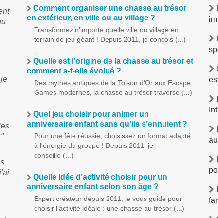
Comment organiser une chasse au trésor
ent
en extérieur, en ville ou au village ?
im
au
Transformez n'importe quelle ville ou village en
terrain de jeu géant ! Depuis 2011, je conçois (...)
sp
Quelle est l’origine de la chasse au trésor et
O
comment a-t-elle évolué ?
 je
es
Des mythes antiques de la Toison d'Or aux Escape
Games modernes, la chasse au trésor traverse (...)
L
In
Quel jeu choisir pour animer un
anniversaire enfant sans qu’ils s’ennuient ?
les
L
Pour une fête réussie, choisissez un format adapté
 "
au
à l'énergie du groupe ! Depuis 2011, je
conseille (...)
L
és
po
'ai
Quelle idée d’activité choisir pour un
anniversaire enfant selon son âge ?
L
Expert créateur depuis 2011, je vous guide pour
fa
choisir l'activité idéale : une chasse au trésor (...)