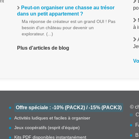
nt
L
Peut-on organiser une chasse au trésor
po
dans un petit appartement ?
M
Ma réponse de créateur est un grand OUI ! Pas
à 
besoin d'un château pour devenir un
explorateur. (...)
A
Je
Plus d'articles de blog
Vo
© c
Offre spéciale : -10% (PACK2) / -15% (PACK3)
C
Activités ludiques et faciles à organiser
F
Jeux coopératifs (esprit d'équipe)
B
Kits PDF disponibles instantanément