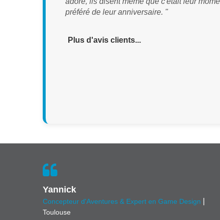
adoré, ils disent même que c'était leur mome
préféré de leur anniversaire. "
Plus d'avis clients...
Yannick
|
Concepteur d'Aventures & Expert en Game Design
Toulouse