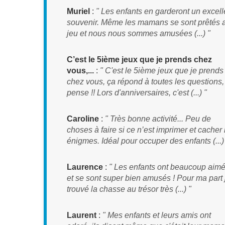
Muriel
:
" Les enfants en garderont un excell
souvenir. Même les mamans se sont prêtés 
jeu et nous nous sommes amusées (...) "
C’est le 5ième jeux que je prends chez
vous,...
:
" C'est le 5ième jeux que je prends
chez vous, ça répond à toutes les questions,
pense !! Lors d'anniversaires, c'est (...) "
Caroline
:
" Très bonne activité... Peu de
choses à faire si ce n’est imprimer et cacher 
énigmes. Idéal pour occuper des enfants (...)
Laurence
:
" Les enfants ont beaucoup aim
et se sont super bien amusés ! Pour ma part j
trouvé la chasse au trésor très (...) "
Laurent
:
" Mes enfants et leurs amis ont