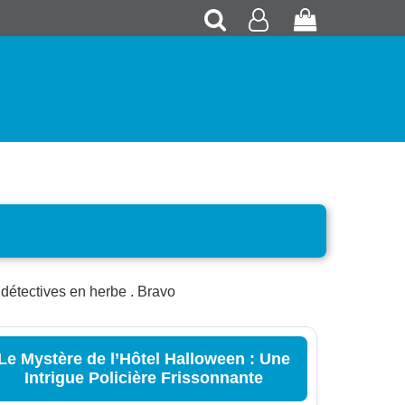
Recherche
Mon
Panier
compte
s détectives en herbe . Bravo
Le Mystère de l’Hôtel Halloween : Une
Intrigue Policière Frissonnante