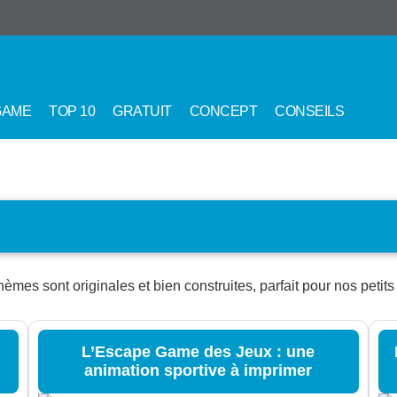
GAME
TOP 10
GRATUIT
CONCEPT
CONSEILS
hèmes sont originales et bien construites, parfait pour nos petit
L’Escape Game des Jeux : une
animation sportive à imprimer