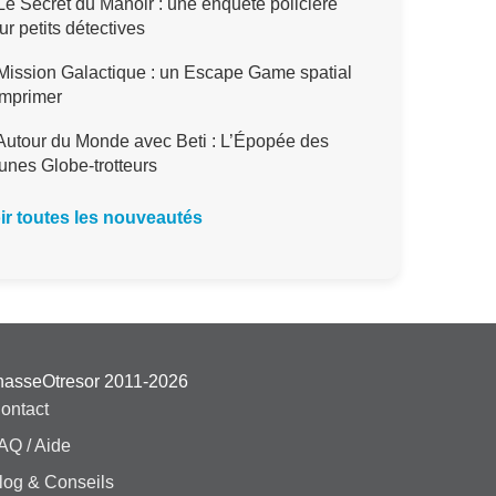
e Secret du Manoir : une enquête policière
ur petits détectives
ission Galactique : un Escape Game spatial
imprimer
utour du Monde avec Beti : L’Épopée des
unes Globe-trotteurs
ir toutes les nouveautés
hasseOtresor 2011-2026
ontact
AQ / Aide
log & Conseils