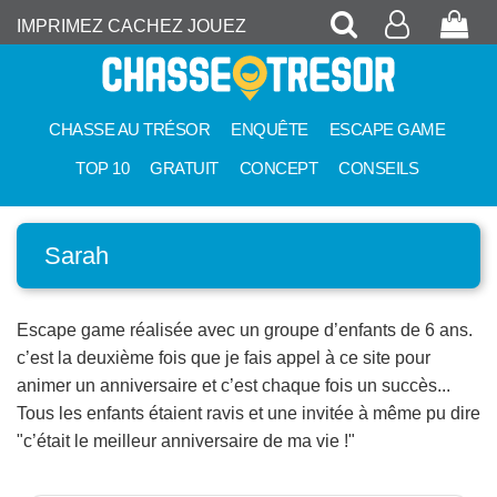
Recherche
Mon
Pan
IMPRIMEZ CACHEZ JOUEZ
compte
CHASSE AU TRÉSOR
ENQUÊTE
ESCAPE GAME
TOP 10
GRATUIT
CONCEPT
CONSEILS
Sarah
Escape game réalisée avec un groupe d’enfants de 6 ans.
c’est la deuxième fois que je fais appel à ce site pour
animer un anniversaire et c’est chaque fois un succès...
Tous les enfants étaient ravis et une invitée à même pu dire
"c’était le meilleur anniversaire de ma vie !"