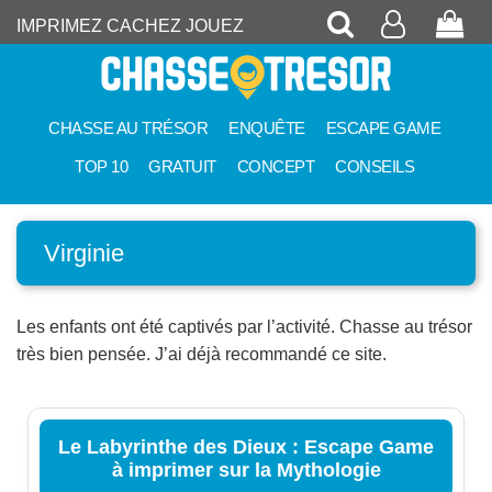
Recherche
Mon
Pan
IMPRIMEZ CACHEZ JOUEZ
compte
CHASSE AU TRÉSOR
ENQUÊTE
ESCAPE GAME
TOP 10
GRATUIT
CONCEPT
CONSEILS
Virginie
Les enfants ont été captivés par l’activité. Chasse au trésor
très bien pensée. J’ai déjà recommandé ce site.
Le Labyrinthe des Dieux : Escape Game
à imprimer sur la Mythologie