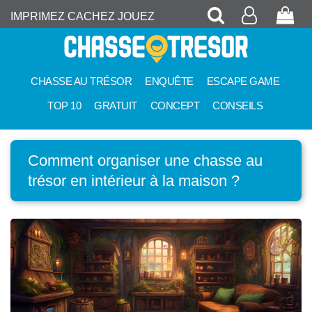
Recherche
Mon
Pan
IMPRIMEZ CACHEZ JOUEZ
compte
CHASSE AU TRÉSOR
ENQUÊTE
ESCAPE GAME
TOP 10
GRATUIT
CONCEPT
CONSEILS
Comment organiser une chasse au
trésor en intérieur à la maison ?