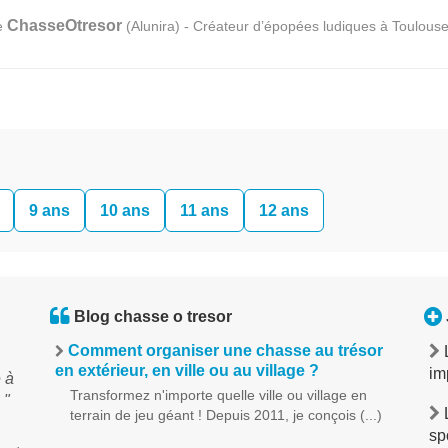
ChasseOtresor
e
(Alunira) - Créateur d’épopées ludiques à Toulous
9 ans
10 ans
11 ans
12 ans
Blog chasse o tresor
Comment organiser une chasse au trésor
en extérieur, en ville ou au village ?
im
 à
Transformez n'importe quelle ville ou village en
 "
terrain de jeu géant ! Depuis 2011, je conçois (...)
sp