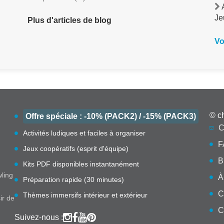
A
Je
Plus d'articles de blog
Vo
© c
Offre spéciale : -10% (PACK2) / -15% (PACK3)
C
Activités ludiques et faciles à organiser
F
Jeux coopératifs (esprit d'équipe)
B
Kits PDF disponibles instantanément
wling
À
Préparation rapide (30 minutes)
C
Thèmes immersifs intérieur et extérieur
ir de
C
Suivez-nous :