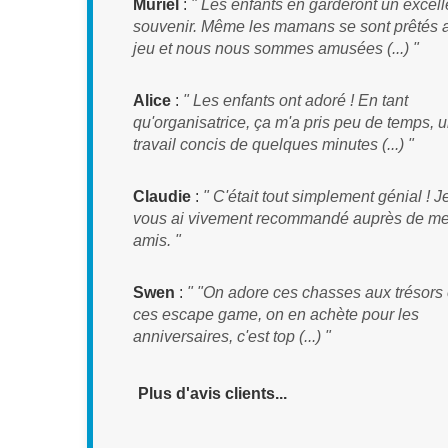
Muriel
:
" Les enfants en garderont un excell
souvenir. Même les mamans se sont prêtés 
jeu et nous nous sommes amusées (...) "
Alice
:
" Les enfants ont adoré ! En tant
qu'organisatrice, ça m'a pris peu de temps, 
travail concis de quelques minutes (...) "
Claudie
:
" C'était tout simplement génial ! J
vous ai vivement recommandé auprès de m
amis. "
Swen
:
" "On adore ces chasses aux trésors 
ces escape game, on en achète pour les
anniversaires, c'est top (...) "
Plus d'avis clients...