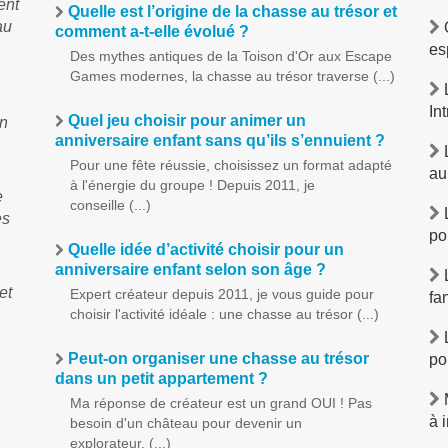
ent
Quelle est l’origine de la chasse au trésor et
au
O
comment a-t-elle évolué ?
es
Des mythes antiques de la Toison d'Or aux Escape
Games modernes, la chasse au trésor traverse (...)
L
In
Quel jeu choisir pour animer un
un
anniversaire enfant sans qu’ils s’ennuient ?
L
Pour une fête réussie, choisissez un format adapté
au
à l'énergie du groupe ! Depuis 2011, je
e
conseille (...)
L
es
po
Quelle idée d’activité choisir pour un
anniversaire enfant selon son âge ?
L
et
Expert créateur depuis 2011, je vous guide pour
fa
choisir l'activité idéale : une chasse au trésor (...)
L
Peut-on organiser une chasse au trésor
po
dans un petit appartement ?
M
Ma réponse de créateur est un grand OUI ! Pas
à 
besoin d'un château pour devenir un
explorateur. (...)