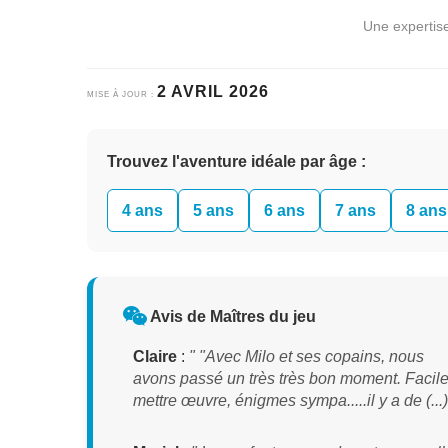
Une expertis
2 AVRIL 2026
MISE À JOUR :
Trouvez l'aventure idéale par âge :
4 ans
5 ans
6 ans
7 ans
8 ans
Avis de Maîtres du jeu
Claire
:
" "Avec Milo et ses copains, nous
avons passé un très très bon moment. Facile
mettre œuvre, énigmes sympa.....il y a de (...)