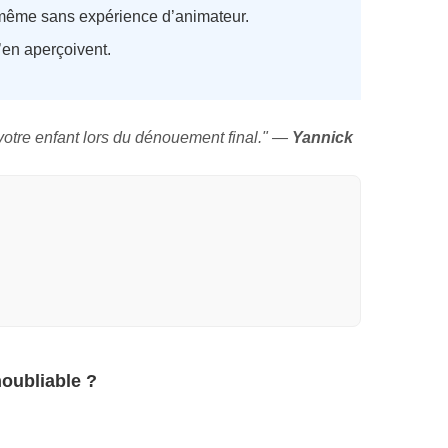
 même sans expérience d’animateur.
s’en aperçoivent.
e votre enfant lors du dénouement final." —
Yannick
noubliable ?