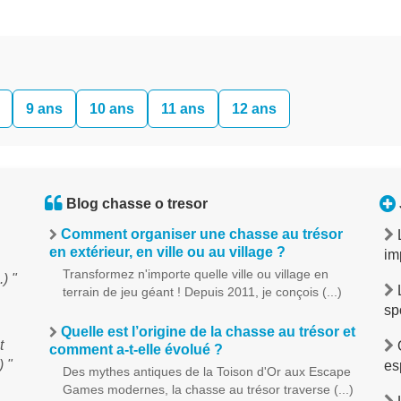
9 ans
10 ans
11 ans
12 ans
Blog chasse o tresor
Comment organiser une chasse au trésor
en extérieur, en ville ou au village ?
im
Transformez n'importe quelle ville ou village en
) "
terrain de jeu géant ! Depuis 2011, je conçois (...)
sp
Quelle est l’origine de la chasse au trésor et
t
O
comment a-t-elle évolué ?
) "
es
Des mythes antiques de la Toison d'Or aux Escape
Games modernes, la chasse au trésor traverse (...)