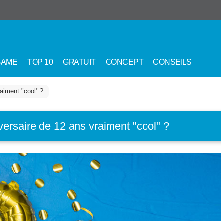
GAME
TOP 10
GRATUIT
CONCEPT
CONSEILS
raiment "cool" ?
iversaire de 12 ans vraiment "cool" ?