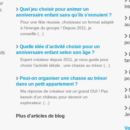
L
or
In
Quel jeu choisir pour animer un
s.
anniversaire enfant sans qu’ils s’ennuient ?
L
Pour une fête réussie, choisissez un format adapté
au
à l'énergie du groupe ! Depuis 2011, je
conseille (...)
L
po
Quelle idée d’activité choisir pour un
anniversaire enfant selon son âge ?
its
L
Expert créateur depuis 2011, je vous guide pour
fa
choisir l'activité idéale : une chasse au trésor (...)
L
Peut-on organiser une chasse au trésor
po
dans un petit appartement ?
M
Ma réponse de créateur est un grand OUI ! Pas
à 
besoin d'un château pour devenir un
explorateur. (...)
A
Je
Plus d'articles de blog
Vo