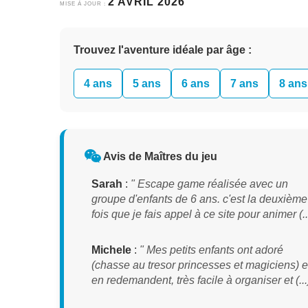
2 AVRIL 2026
MISE À JOUR :
Trouvez l'aventure idéale par âge :
4 ans
5 ans
6 ans
7 ans
8 ans
Avis de Maîtres du jeu
Sarah
:
" Escape game réalisée avec un
groupe d'enfants de 6 ans. c'est la deuxième
fois que je fais appel à ce site pour animer (...
Michele
:
" Mes petits enfants ont adoré
(chasse au tresor princesses et magiciens) e
en redemandent, très facile à organiser et (...