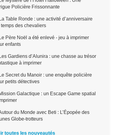
e Mystère de l’Hôtel Halloween : Une
trigue Policière Frissonnante
a Table Ronde : une activité d’anniversaire
 temps des chevaliers
e Père Noël a été enlevé - jeu à imprimer
ur enfants
es Gardiens d’Alunira : une chasse au trésor
ntastique à imprimer
e Secret du Manoir : une enquête policière
ur petits détectives
ission Galactique : un Escape Game spatial
imprimer
utour du Monde avec Beti : L’Épopée des
unes Globe-trotteurs
ir toutes les nouveautés