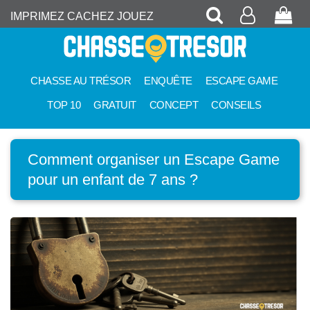
Recherche
Mon
Pan
IMPRIMEZ CACHEZ JOUEZ
compte
CHASSE AU TRÉSOR
ENQUÊTE
ESCAPE GAME
TOP 10
GRATUIT
CONCEPT
CONSEILS
Comment organiser un Escape Game
pour un enfant de 7 ans ?