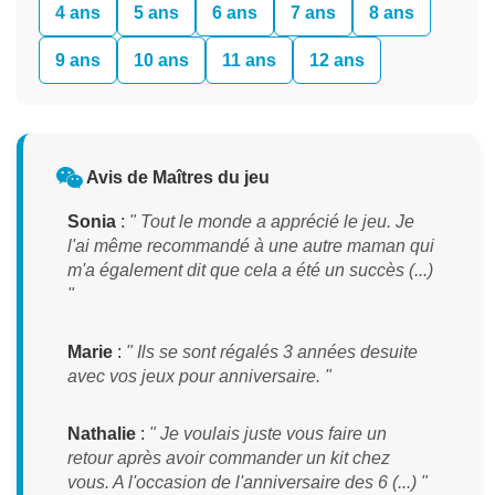
4 ans
5 ans
6 ans
7 ans
8 ans
9 ans
10 ans
11 ans
12 ans
Avis de Maîtres du jeu
Sonia
:
" Tout le monde a apprécié le jeu. Je
l'ai même recommandé à une autre maman qui
m'a également dit que cela a été un succès (...)
"
Marie
:
" Ils se sont régalés 3 années desuite
avec vos jeux pour anniversaire. "
Nathalie
:
" Je voulais juste vous faire un
retour après avoir commander un kit chez
vous. A l'occasion de l'anniversaire des 6 (...) "