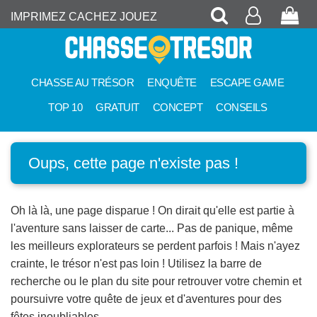
Recherche
Mon
Pan
IMPRIMEZ CACHEZ JOUEZ
compte
CHASSE AU TRÉSOR
ENQUÊTE
ESCAPE GAME
TOP 10
GRATUIT
CONCEPT
CONSEILS
Oups, cette page n'existe pas !
Oh là là, une page disparue ! On dirait qu'elle est partie à
l'aventure sans laisser de carte... Pas de panique, même
les meilleurs explorateurs se perdent parfois ! Mais n'ayez
crainte, le trésor n'est pas loin ! Utilisez la barre de
recherche ou le plan du site pour retrouver votre chemin et
poursuivre votre quête de jeux et d'aventures pour des
fêtes inoubliables.