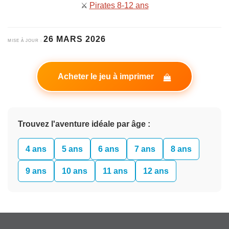
⚔️
Pirates 8-12 ans
26 MARS 2026
MISE À JOUR :
Acheter le jeu à imprimer
Trouvez l'aventure idéale par âge :
4 ans
5 ans
6 ans
7 ans
8 ans
9 ans
10 ans
11 ans
12 ans