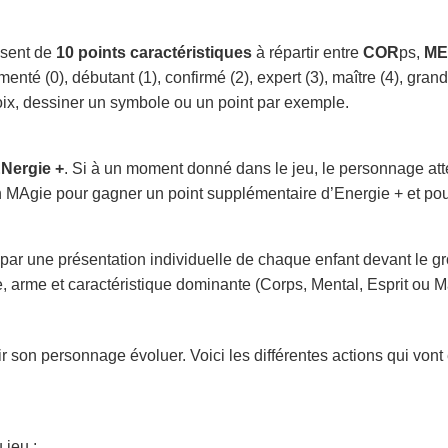
osent de
10 points caractéristiques
à répartir entre
COR
ps,
ME
enté (0), débutant (1), confirmé (2), expert (3), maître (4), grand
roix, dessiner un symbole ou un point par exemple.
ENergie +
. Si à un moment donné dans le jeu, le personnage att
MAgie pour gagner un point supplémentaire d’Energie + et pouvo
par une présentation individuelle de chaque enfant devant le 
 arme et caractéristique dominante (Corps, Mental, Esprit ou M
r son personnage évoluer. Voici les différentes actions qui vont 
 jeu :