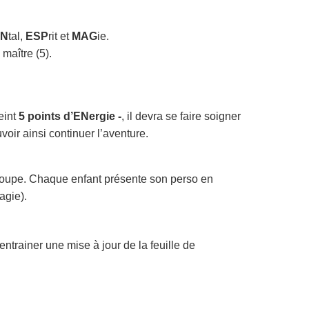
N
tal,
ESP
rit et
MAG
ie.
 maître (5).
eint
5 points d’ENergie -
, il devra se faire soigner
ir ainsi continuer l’aventure.
groupe. Chaque enfant présente son perso en
agie).
entrainer une mise à jour de la feuille de