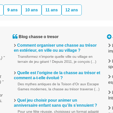
9 ans
10 ans
11 ans
12 ans
Blog chasse o tresor
Comment organiser une chasse au trésor
en extérieur, en ville ou au village ?
im
Transformez n'importe quelle ville ou village en
) "
terrain de jeu géant ! Depuis 2011, je conçois (...)
sp
Quelle est l’origine de la chasse au trésor et
t
O
comment a-t-elle évolué ?
) "
es
Des mythes antiques de la Toison d'Or aux Escape
Games modernes, la chasse au trésor traverse (...)
L
or
In
Quel jeu choisir pour animer un
s.
anniversaire enfant sans qu’ils s’ennuient ?
L
Pour une fête réussie, choisissez un format adapté