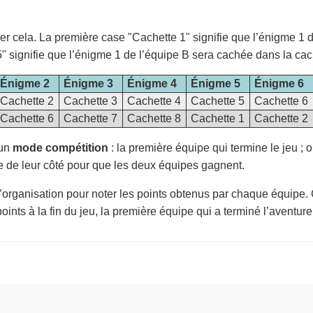
r cela. La première case "Cachette 1" signifie que l’énigme 1 
5" signifie que l’énigme 1 de l’équipe B sera cachée dans la cach
Énigme 2
Énigme 3
Énigme 4
Énigme 5
Énigme 6
Cachette 2
Cachette 3
Cachette 4
Cachette 5
Cachette 6
Cachette 6
Cachette 7
Cachette 8
Cachette 1
Cachette 2
 un
mode compétition
: la première équipe qui termine le jeu ; o
e de leur côté pour que les deux équipes gagnent.
d’organisation pour noter les points obtenus par chaque équipe.
ints à la fin du jeu, la première équipe qui a terminé l’aventure