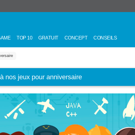
GAME
TOP 10
GRATUIT
CONCEPT
CONSEILS
versaire
à nos jeux pour anniversaire