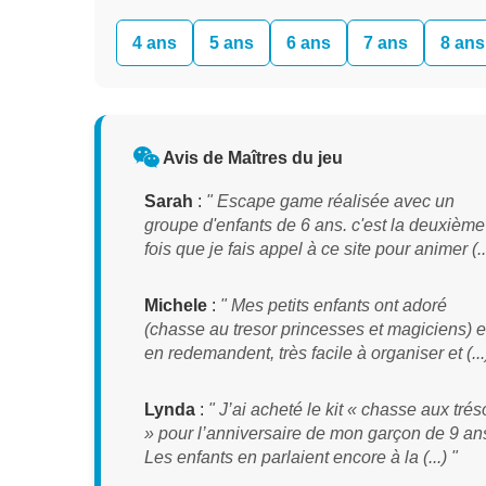
4 ans
5 ans
6 ans
7 ans
8 ans
Avis de Maîtres du jeu
Sarah
:
" Escape game réalisée avec un
groupe d'enfants de 6 ans. c'est la deuxième
fois que je fais appel à ce site pour animer (...
Michele
:
" Mes petits enfants ont adoré
(chasse au tresor princesses et magiciens) e
en redemandent, très facile à organiser et (...
Lynda
:
" J’ai acheté le kit « chasse aux trés
» pour l’anniversaire de mon garçon de 9 an
Les enfants en parlaient encore à la (...) "