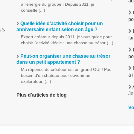
au
à l'énergie du groupe ! Depuis 2011, je
conseille (...)
L
po
Quelle idée d’activité choisir pour un
anniversaire enfant selon son âge ?
its
L
Expert créateur depuis 2011, je vous guide pour
fa
choisir l'activité idéale : une chasse au trésor (...)
L
Peut-on organiser une chasse au trésor
po
dans un petit appartement ?
M
Ma réponse de créateur est un grand OUI ! Pas
à 
besoin d'un château pour devenir un
explorateur. (...)
A
Je
Plus d'articles de blog
Vo