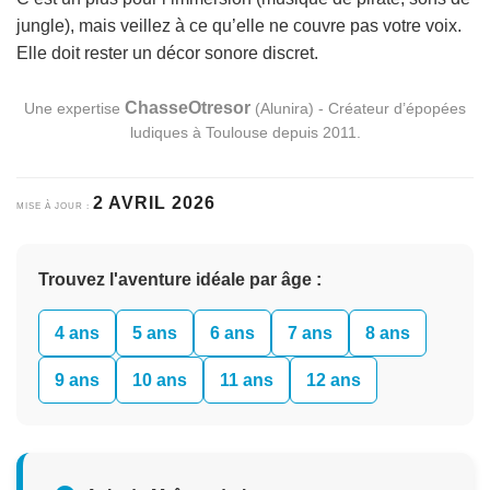
jungle), mais veillez à ce qu’elle ne couvre pas votre voix.
Elle doit rester un décor sonore discret.
ChasseOtresor
Une expertise
(Alunira) - Créateur d’épopées
ludiques à Toulouse depuis 2011.
2 AVRIL 2026
MISE À JOUR :
Trouvez l'aventure idéale par âge :
4 ans
5 ans
6 ans
7 ans
8 ans
9 ans
10 ans
11 ans
12 ans