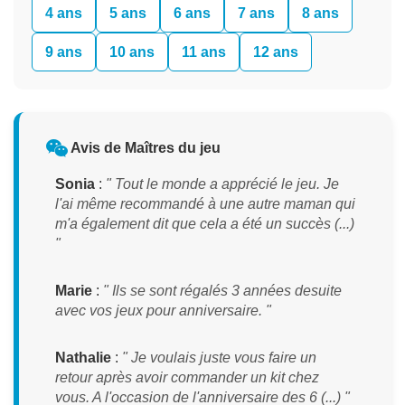
4 ans
5 ans
6 ans
7 ans
8 ans
9 ans
10 ans
11 ans
12 ans
Avis de Maîtres du jeu
Sonia
:
" Tout le monde a apprécié le jeu. Je
l'ai même recommandé à une autre maman qui
m'a également dit que cela a été un succès (...)
"
Marie
:
" Ils se sont régalés 3 années desuite
avec vos jeux pour anniversaire. "
Nathalie
:
" Je voulais juste vous faire un
retour après avoir commander un kit chez
vous. A l'occasion de l'anniversaire des 6 (...) "