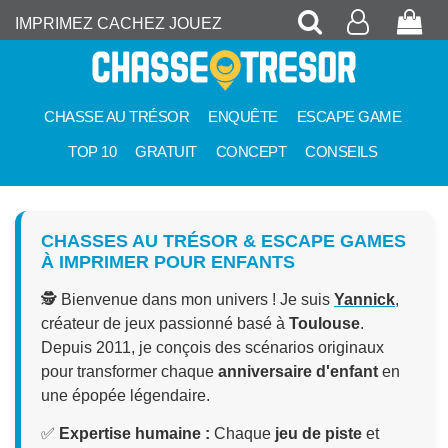
Recherche
Mon
Pan
IMPRIMEZ CACHEZ JOUEZ
compte
CHASSE AU TRÉSOR
ENQUÊTE
ESCAPE GAME
TOP 10
GRATUIT
CONCEPT
CONSEILS
CHASSES AU TRÉSOR & ESCAPE GAMES
À IMPRIMER POUR ENFANTS
🕵️
Bienvenue dans mon univers ! Je suis
Yannick
,
créateur de jeux passionné basé à
Toulouse
.
Depuis 2011, je conçois des scénarios originaux
pour transformer chaque
anniversaire d'enfant
en
une épopée légendaire.
✅
Expertise humaine :
Chaque
jeu de piste
et