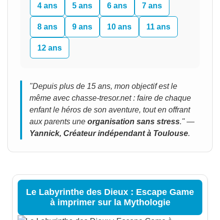
4 ans
5 ans
6 ans
7 ans
8 ans
9 ans
10 ans
11 ans
12 ans
"Depuis plus de 15 ans, mon objectif est le
même avec chasse-tresor.net : faire de chaque
enfant le héros de son aventure, tout en offrant
aux parents une
organisation sans stress
." —
Yannick, Créateur indépendant à Toulouse
.
Le Labyrinthe des Dieux : Escape Game
à imprimer sur la Mythologie