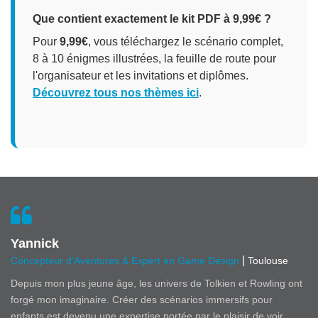
Que contient exactement le kit PDF à 9,99€ ?
Pour
9,99€
, vous téléchargez le scénario complet,
8 à 10 énigmes illustrées, la feuille de route pour
l'organisateur et les invitations et diplômes.
Découvrez tous nos thèmes ici
.
Yannick
|
Concepteur d'Aventures & Expert en Game Design
Toulouse
Depuis mon plus jeune âge, les univers de Tolkien et Rowling ont
forgé mon imaginaire. Créer des scénarios immersifs pour
enfants est devenu une expertise portée par le plaisir de voir