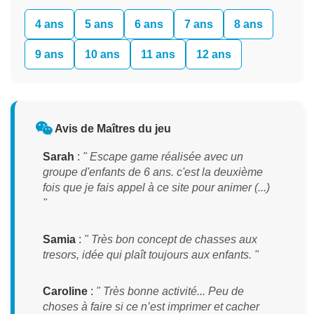
4 ans
5 ans
6 ans
7 ans
8 ans
9 ans
10 ans
11 ans
12 ans
Avis de Maîtres du jeu
Sarah
:
" Escape game réalisée avec un
groupe d'enfants de 6 ans. c'est la deuxième
fois que je fais appel à ce site pour animer (...)
"
Samia
:
" Très bon concept de chasses aux
tresors, idée qui plaît toujours aux enfants. "
Caroline
:
" Très bonne activité... Peu de
choses à faire si ce n’est imprimer et cacher