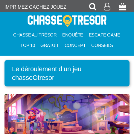
Recherche
Mon
Pan
IMPRIMEZ CACHEZ JOUEZ
compte
CHASSE AU TRÉSOR
ENQUÊTE
ESCAPE GAME
TOP 10
GRATUIT
CONCEPT
CONSEILS
Le déroulement d’un jeu
chasseOtresor