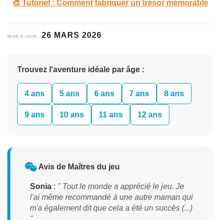
🎨 Tutoriel : Comment fabriquer un trésor mémorable
26 MARS 2026
MISE À JOUR :
Trouvez l'aventure idéale par âge :
4 ans
5 ans
6 ans
7 ans
8 ans
9 ans
10 ans
11 ans
12 ans
Avis de Maîtres du jeu
Sonia
:
" Tout le monde a apprécié le jeu. Je
l'ai même recommandé à une autre maman qui
m'a également dit que cela a été un succès (...)
"