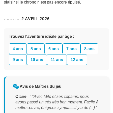
plaisir si le chrono n’est pas encore épuisé.
2 AVRIL 2026
MISE À JOUR :
Trouvez l'aventure idéale par âge :
4 ans
5 ans
6 ans
7 ans
8 ans
9 ans
10 ans
11 ans
12 ans
Avis de Maîtres du jeu
Claire
:
" "Avec Milo et ses copains, nous
avons passé un très très bon moment. Facile à
mettre œuvre, énigmes sympa.....il y a de (...) "